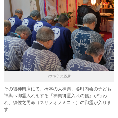
2018年の画像
その後神輿庫にて、橋本の大神輿、各町内会の子ども
神輿へ御霊入れをする『神輿御霊入れの儀』が行わ
れ、須佐之男命（スサノオノミコト）の御霊が入りま
す