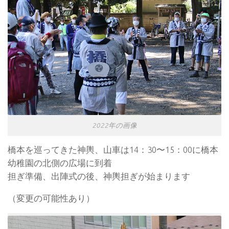
2022年の画像
橋本を巡ってきた神輿、山車は14：30〜15：00に橋本
幼稚園の北側の広場に到着
担ぎ準備、出陣式の後、神輿担ぎが始まります
（変更の可能性あり）