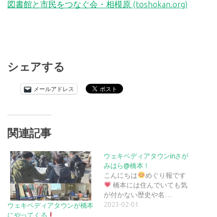
図書館と市民をつなぐ会・相模原 (toshokan.org)
シェアする
メールアドレス
関連記事
ウェキペディアタウンinさが
みはら@橋本！
こんにちは
めぐり報です
橋本には住んでいても気
が付かない歴史や名…
2023-02-01
ウェキペディアタウンが橋本
にやってくる