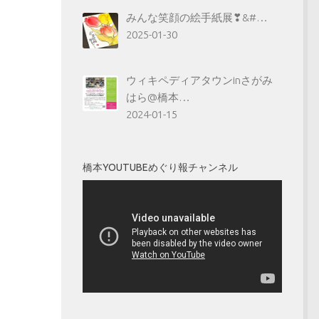
みんな笑顔の絵手紙展❣&#…
2025-01-30
ウィキペディアタウンinさがみ
はら@橋本…
2024-01-15
橋本YOUTUBEめぐり報チャンネル