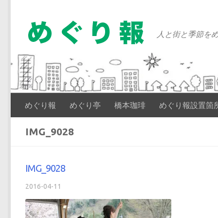
コンテンツへスキップ
人と街と季節をめ
めぐり報
めぐり亭
橋本珈琲
めぐり報設置箇
IMG_9028
IMG_9028
2016-04-11