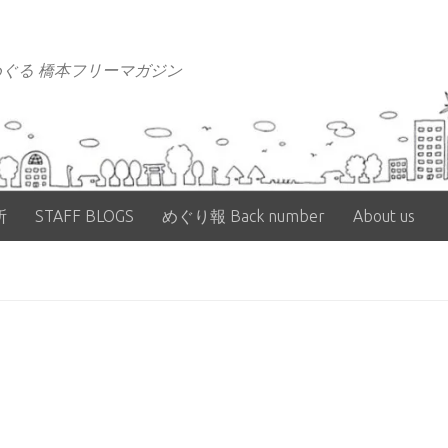
ぐる 橋本フリーマガジン
所
STAFF BLOGS
めぐり報 Back number
About us