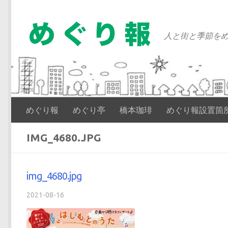
コンテンツへスキップ
人と街と季節をめ
めぐり報
めぐり亭
橋本珈琲
めぐり報設置箇
IMG_4680.JPG
img_4680.jpg
2021-08-16