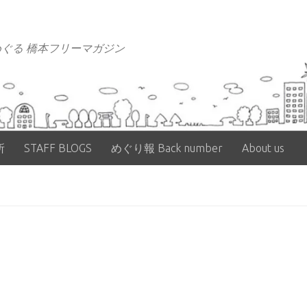
ぐる 橋本フリーマガジン
所
STAFF BLOGS
めぐり報 Back number
About us