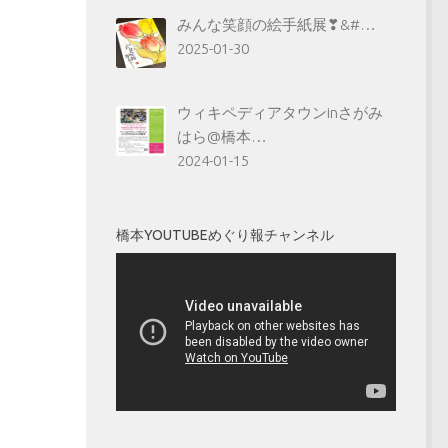
みんな笑顔の絵手紙展❣&#…
2025-01-30
ウィキペディアタウンinさがみ
はら@橋本…
2024-01-15
橋本YOUTUBEめぐり報チャンネル