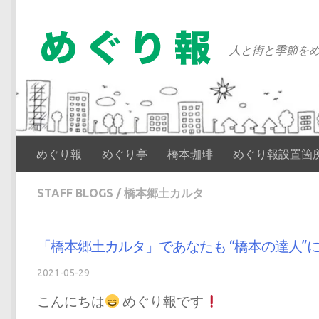
コンテンツへスキップ
人と街と季節をめ
めぐり報
めぐり亭
橋本珈琲
めぐり報設置箇
STAFF BLOGS
/
橋本郷土カルタ
「橋本郷土カルタ」であなたも “橋本の達人”に
2021-05-29
こんにちは
めぐり報です