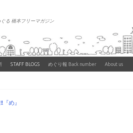
ぐる 橋本フリーマガジン
所
STAFF BLOGS
めぐり報 Back number
About us
!!『め』