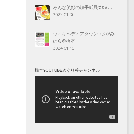
みんな笑顔の絵手紙展❣&#…
2025-01-30
ウィキペディアタウンinさがみ
はら@橋本…
2024-01-15
橋本YOUTUBEめぐり報チャンネル