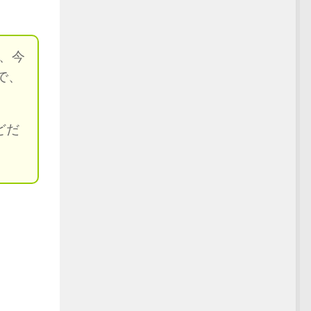
、今
で、
どだ