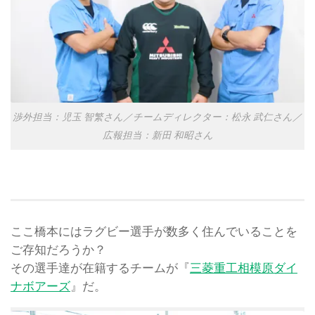
渉外担当：児玉 智繁さん／チームディレクター：松永 武仁さん／
広報担当：新田 和昭さん
ここ橋本にはラグビー選手が数多く住んでいることを
ご存知だろうか？
その選手達が在籍するチームが『
三菱重工相模原ダイ
ナボアーズ
』だ。