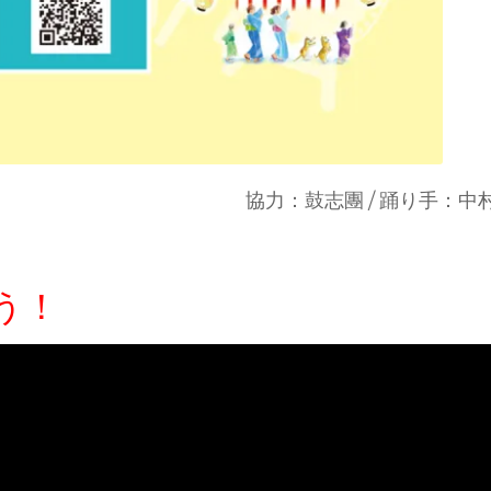
協力：鼓志團 / 踊り手：中村 
う！