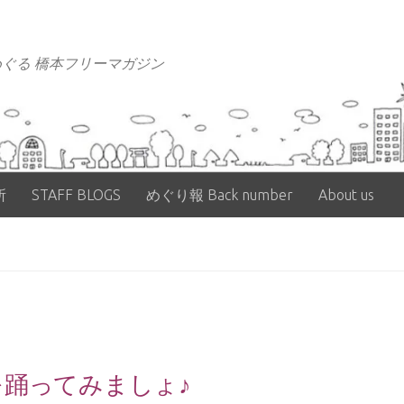
ぐる 橋本フリーマガジン
所
STAFF BLOGS
めぐり報 Back number
About us
を踊ってみましょ♪