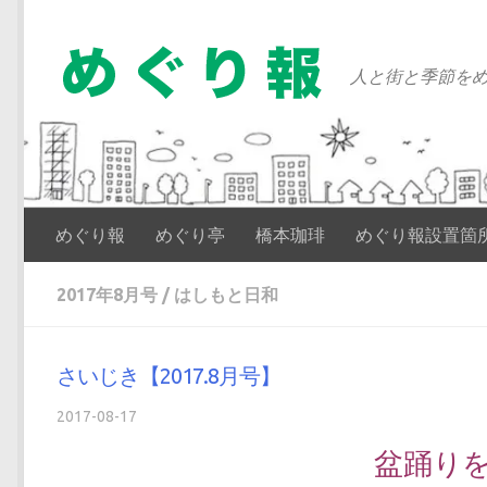
コンテンツへスキップ
人と街と季節をめ
めぐり報
めぐり亭
橋本珈琲
めぐり報設置箇
2017年8月号
/
はしもと日和
さいじき【2017.8月号】
2017-08-17
盆踊り