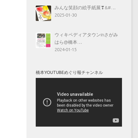
みんな笑顔の絵手紙展❣&#…
2025-01-30
ウィキペディアタウンinさがみ
はら@橋本…
2024-01-15
橋本YOUTUBEめぐり報チャンネル