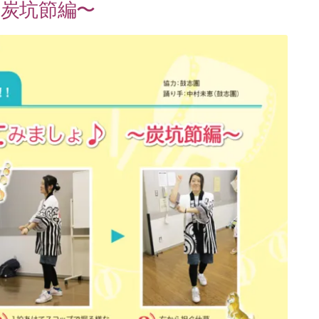
〜炭坑節編〜